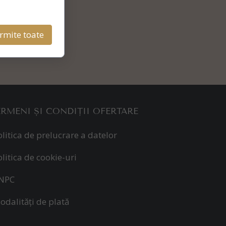
rmite toate
ERMENI ȘI CONDIȚII OFERTARE
olitica de prelucrare a datelor
olitica de cookie-uri
NPC
odalități de plată