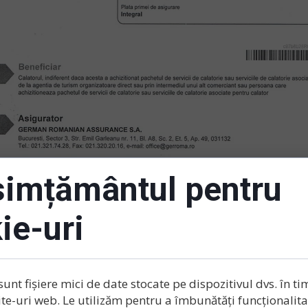
imțământul pentru
ie-uri
sunt fișiere mici de date stocate pe dispozitivul dvs. în ti
ite-uri web. Le utilizăm pentru a îmbunătăți funcționalitat