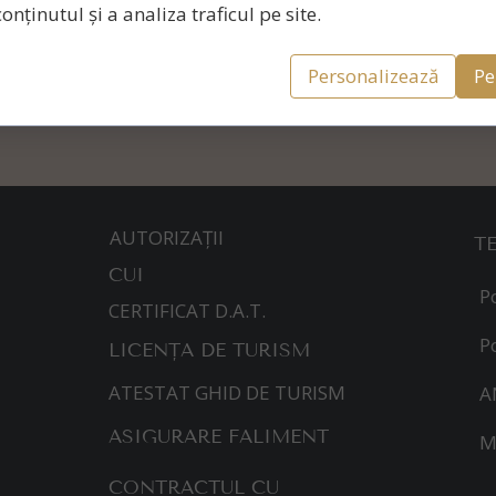
onținutul și a analiza traficul pe site.
Personalizează
Pe
AUTORIZAȚII
T
CUI
P
CERTIFICAT D.A.T.
P
LICENȚA DE TURISM
ATESTAT GHID DE TURISM
A
ASIGURARE FALIMENT
M
CONTRACTUL CU