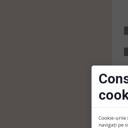
Cons
cook
Cookie-urile 
navigați pe s