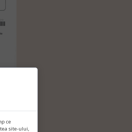
mp ce
ea site-ului,