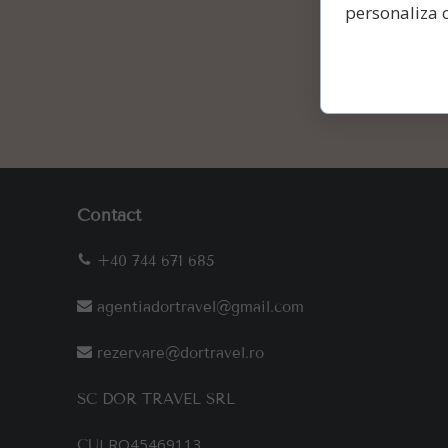
personaliza c
Contact
+40 744 671 685
agentiadortravel@gmail.com
rezervare@dortravel.ro
SC DOR TRAVEL SRL
I RO45469113
CU