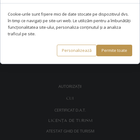
J2022000177128
Cookie-urile sunt fișiere mici de date stocate pe dispozitivul dvs.
RO66 INGB 0000 9999 1389 6622
în timp ce navigați pe site-uri web. Le utilizăm pentru a îmbunătăți
funcționalitatea site-ului, personaliza conținutul și a analiza
BANCA ING
traficul pe site.
Luna de sus 743B, Florești,
Cluj,
Personalizează
Permite toate
România
AUTORIZAȚII
CUI
CERTIFICAT D.A.T.
LICENȚA DE TURISM
ATESTAT GHID DE TURISM