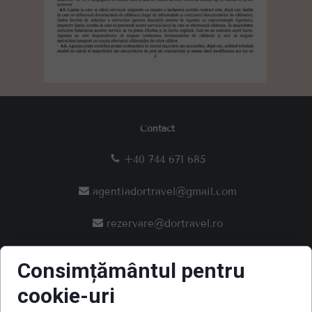
Contact
+40 744 671 685
agentiadortravel@gmail.com
rezervare@dortravel.ro
SC DOR TRAVEL SRL
Consimțământul pentru
I RO45469113
CU
cookie-uri