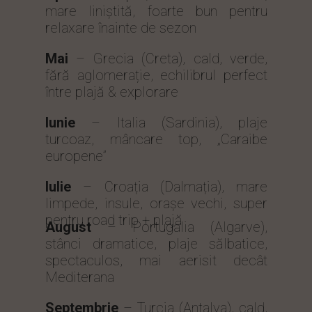
mare liniștită, foarte bun pentru
relaxare înainte de sezon
Mai
– Grecia (Creta), cald, verde,
fără aglomerație, echilibrul perfect
între plajă & explorare
Iunie
– Italia (Sardinia), plaje
turcoaz, mâncare top, „Caraibe
europene”
Iulie
– Croația (Dalmația), mare
limpede, insule, orașe vechi, super
pentru road trip + plajă
August
– Portugalia (Algarve),
stânci dramatice, plaje sălbatice,
spectaculos, mai aerisit decât
Mediterana
Septembrie
– Turcia (Antalya), cald,