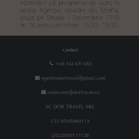
informăm că programul de lucru la
sediul Agenției noastre din Gherla,
situat pe Strada 1 Decembrie 1918
nr. 18, este Luni-Vineri: 15:00 - 19:00.
Contact
+40 744 671 685
agentiadortravel@gmail.com
rezervare@dortravel.ro
SC DOR TRAVEL SRL
I RO45469113
CU
J2022000177128