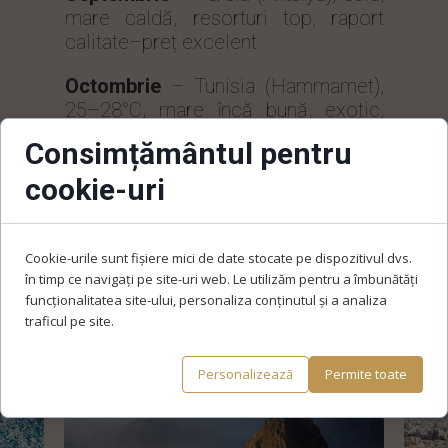
mare caldă, resorturi top, raport
calitate–preț excelent
Octombrie
– Tunisia (Hammamet),
25–28°C, mare încă bună, exotic,
relaxant, foarte accesibil
Consimțământul pentru
Noiembrie
– Emiratele Arabe Unite
cookie-uri
(Dubai), 28–30°C, plaje urbane,
soare garantat + city break de lux
Cookie-urile sunt fișiere mici de date stocate pe dispozitivul dvs.
Decembrie
– Thailanda (Phuket /
în timp ce navigați pe site-uri web. Le utilizăm pentru a îmbunătăți
Krabi), sezon perfect, plaje exotice,
funcționalitatea site-ului, personaliza conținutul și a analiza
final de an spectaculos.
traficul pe site.
Personalizează
Permite toate