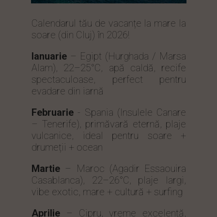
Calendarul tău de vacanțe la mare la
soare (din Cluj) în 2026!
Ianuarie
– Egipt (Hurghada / Marsa
Alam), 22–25°C, apă caldă, recife
spectaculoase, perfect pentru
evadare din iarnă
Februarie
- Spania (Insulele Canare
– Tenerife), primăvară eternă, plaje
vulcanice, ideal pentru soare +
drumeții + ocean
Martie
– Maroc (Agadir Essaouira
Casablanca), 22–26°C, plaje largi,
vibe exotic, mare + cultură + surfing
Aprilie
– Cipru, vreme excelentă,